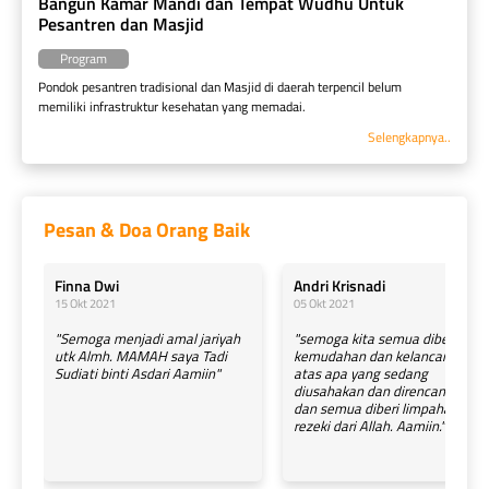
Bangun Kamar Mandi dan Tempat Wudhu Untuk 
Pesantren dan Masjid
Program
Pondok pesantren tradisional dan Masjid di daerah terpencil belum 
memiliki infrastruktur kesehatan yang memadai. 
Selengkapnya..
Pesan & Doa Orang Baik
Finna Dwi
Andri Krisnadi
15 Okt 2021
05 Okt 2021
"Semoga menjadi amal jariyah
"semoga kita semua diberi
utk Almh. MAMAH saya Tadi
kemudahan dan kelancaran
Sudiati binti Asdari Aamiin"
atas apa yang sedang
diusahakan dan direncanakan.
dan semua diberi limpahan
rezeki dari Allah. Aamiin."