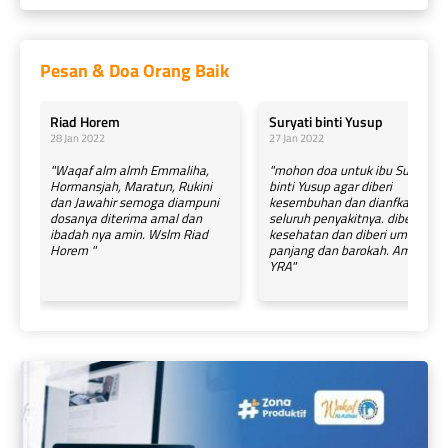
Pesan & Doa Orang Baik
Riad Horem 
Suryati binti Yusup
28 Jan 2022
27 Jan 2022
"Waqaf alm almh Emmaliha,
"mohon doa untuk ibu Suryati
Hormansjah, Maratun, Rukini
binti Yusup agar diberi
dan Jawahir semoga diampuni
kesembuhan dan dianfkat
dosanya diterima amal dan
seluruh penyakitnya. diberi
ibadah nya amin. Wslm Riad
kesehatan dan diberi umur
Horem "
panjang dan barokah. Amin
YRA"