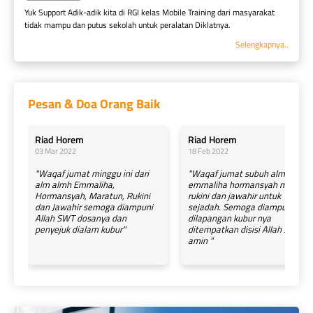
Yuk Support Adik-adik kita di RGI kelas Mobile Training dari masyarakat 
tidak mampu dan putus sekolah untuk peralatan Diklatnya.
Selengkapnya..
Pesan & Doa Orang Baik
Riad Horem
Riad Horem 
03 Mar 2022
18 Feb 2022
"Waqaf jumat minggu ini dari
"Waqaf jumat subuh alm almh
alm almh Emmaliha,
emmaliha hormansyah maratun
Hormansyah, Maratun, Rukini
rukini dan jawahir untuk
dan Jawahir semoga diampuni
sejadah. Semoga diampuni dan
Allah SWT dosanya dan
dilapangan kubur nya
penyejuk dialam kubur"
ditempatkan disisi Allah SWT
amin "