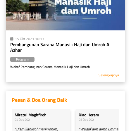
15 Okt 2021 10:13
Pembangunan Sarana Manasik Haji dan Umroh Al 
Azhar
Program
Wakaf Pembangunan Sarana Manasik Haji dan Umroh
Selengkapnya..
Pesan & Doa Orang Baik
Miratul Maghfiroh
Riad Horem
04 Des 2021
03 Des 2021
"Bismillahirrohmanirrohim,
"Waqaf alm almh Emmaliha,