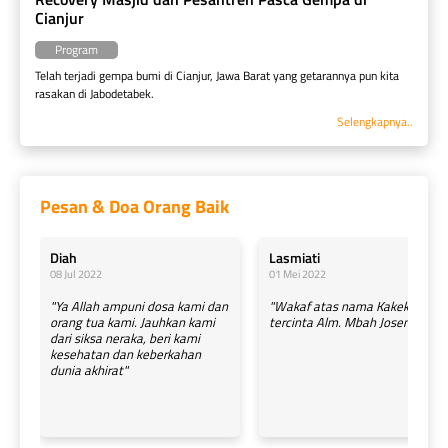
Cianjur
Program
Telah terjadi gempa bumi di Cianjur, Jawa Barat yang getarannya pun kita 
rasakan di Jabodetabek.
Selengkapnya..
Pesan & Doa Orang Baik
Diah
Lasmiati
08 Jul 2022
01 Mei 2022
"Ya Allah ampuni dosa kami dan
"Wakaf atas nama Kakek
orang tua kami. Jauhkan kami
tercinta Alm. Mbah Josemito. "
dari siksa neraka, beri kami
kesehatan dan keberkahan
dunia akhirat"