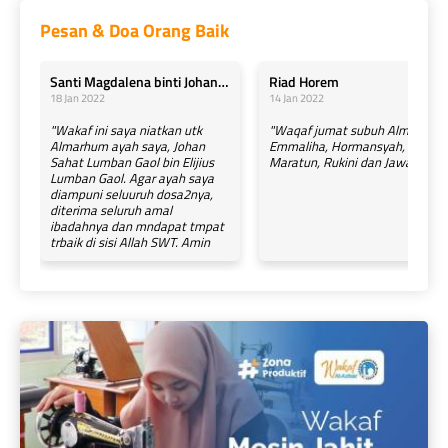
Pesan & Doa Orang Baik
Santi Magdalena binti Johan 
Riad Horem 
18 Jan 2022
14 Jan 2022
Sahat Lumban Gaol
"Wakaf ini saya niatkan utk
"Waqaf jumat subuh Alm Almh
Almarhum ayah saya, Johan
Emmaliha, Hormansyah,
Sahat Lumban Gaol bin Elijius
Maratun, Rukini dan Jawahir "
Lumban Gaol. Agar ayah saya
diampuni seluuruh dosa2nya,
diterima seluruh amal
ibadahnya dan mndapat tmpat
trbaik di sisi Allah SWT. Amin
YRA"