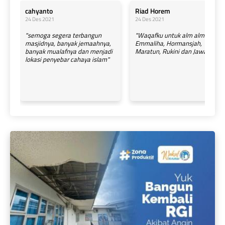
cahyanto
Riad Horem 
24 Des 2021
24 Des 2021
"semoga segera terbangun
"Waqafku untuk alm almh
masjidnya, banyak jemaahnya,
Emmaliha, Hormansjah,
banyak mualafnya dan menjadi
Maratun, Rukini dan Jawahir "
lokasi penyebar cahaya islam"