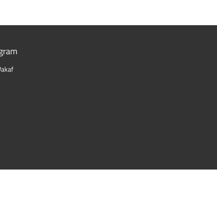
gram
akaf