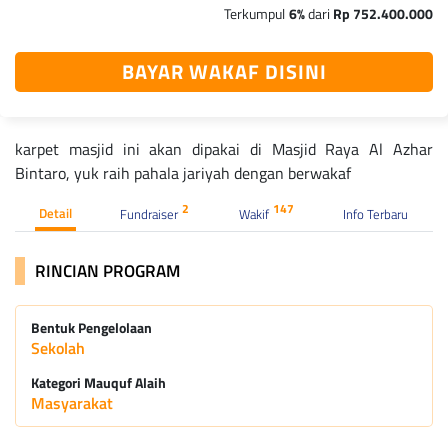
Terkumpul
6%
dari
Rp 752.400.000
BAYAR WAKAF DISINI
karpet masjid ini akan dipakai di Masjid Raya Al Azhar
Bintaro, yuk raih pahala jariyah dengan berwakaf
2
147
Detail
Fundraiser
Wakif
Info Terbaru
RINCIAN PROGRAM
Bentuk Pengelolaan
Sekolah
Kategori Mauquf Alaih
Masyarakat