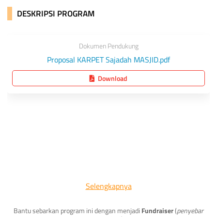
DESKRIPSI PROGRAM
Dokumen Pendukung
Proposal KARPET Sajadah MASJID.pdf
Download
Selengkapnya
Salah satu nikmat yang didapatkan seorang muslim yakni
bisa beribadah di masjid dan merasakan nikmatnya bersujud
adalah salah satu kenikmatan dalam shalat.dengan karpet
Bantu sebarkan program ini dengan menjadi
Fundraiser
(
penyebar